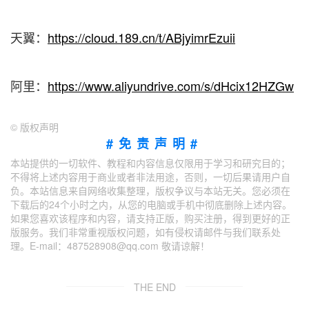
天翼：
https://cloud.189.cn/t/ABjyimrEzuii
阿里：
https://www.aliyundrive.com/s/dHcix12HZGw
©
版权声明
#免责声明#
本站提供的一切软件、教程和内容信息仅限用于学习和研究目的；
不得将上述内容用于商业或者非法用途，否则，一切后果请用户自
负。本站信息来自网络收集整理，版权争议与本站无关。您必须在
下载后的24个小时之内，从您的电脑或手机中彻底删除上述内容。
如果您喜欢该程序和内容，请支持正版，购买注册，得到更好的正
版服务。我们非常重视版权问题，如有侵权请邮件与我们联系处
理。E-mail：487528908@qq.com 敬请谅解！
THE END