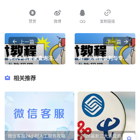
赞赏
微博
QQ
复制链接
上一篇
下一篇
腾讯手机管家查询注册过的网站
程广见销售谈判与专业回款技巧
相关推荐
微信客服24小时人工服务攻略！亲测3分钟内接通，速存备用！
2026最新三大运营商 改保号套餐攻略教程