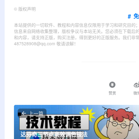
©
版权声明
#
本站提供的一切软件、教程和内容信息仅限用于学习和研究目的
信息来自网络收集整理，版权争议与本站无关。您必须在下载后的
和内容，请支持正版，购买注册，得到更好的正版服务。我们非常重
487528908@qq.com 敬请谅解！
赞赏
微
上一篇
达芬奇三节点高效调色技法