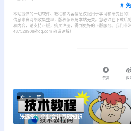
#
本站提供的一切软件、教程和内容信息仅限用于学习和研究目的
信息来自网络收集整理，版权争议与本站无关。您必须在下载后的
和内容，请支持正版，购买注册，得到更好的正版服务。我们非常重
487528908@qq.com 敬请谅解！
赞赏
微
上一篇
张远堂：企业会计基础知识