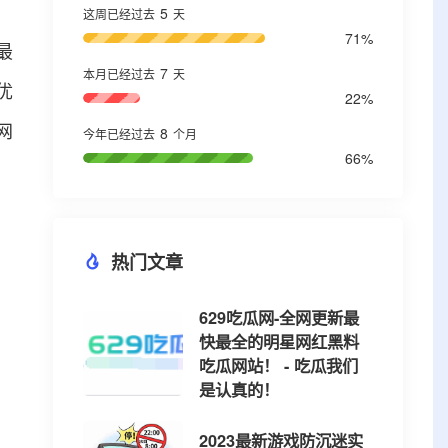
5
这周已经过去
天
71%
最
7
本月已经过去
天
优
22%
网
8
今年已经过去
个月
66%
热门文章
629吃瓜网-全网更新最
快最全的明星网红黑料
吃瓜网站！ - 吃瓜我们
是认真的！
2023最新游戏防沉迷实