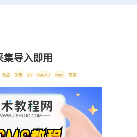
采集导入即用
数据
采集
10
cmsv10
cmsv
苹果