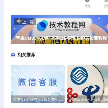
赞赏
微
上一篇
苹果CMSV10伪静态基础讲解和伪静态设置教程
相关推荐
微信客服24小时人工服务攻略！亲测3分钟内接通，速存备用！