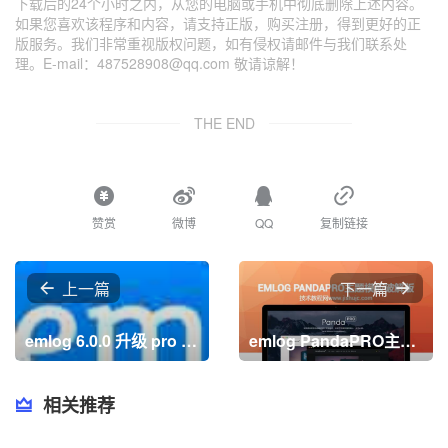
下载后的24个小时之内，从您的电脑或手机中彻底删除上述内容。
如果您喜欢该程序和内容，请支持正版，购买注册，得到更好的正
版服务。我们非常重视版权问题，如有侵权请邮件与我们联系处
理。E-mail：487528908@qq.com 敬请谅解！
THE END
赞赏
微博
QQ
复制链接
上一篇
下一篇
emlog 6.0.0 升级 pro 版本操作指南
emlog PandaPRO主题模板破解版
相关推荐