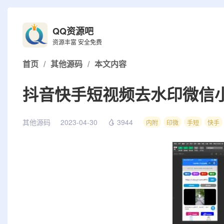
QQ资源吧
资源丰富 安全免费
首页
/
其他源码
/
本文内容
抖音快手短视频去水印微信
其他源码
2023-04-30
3944
内附
印微
手短
快手