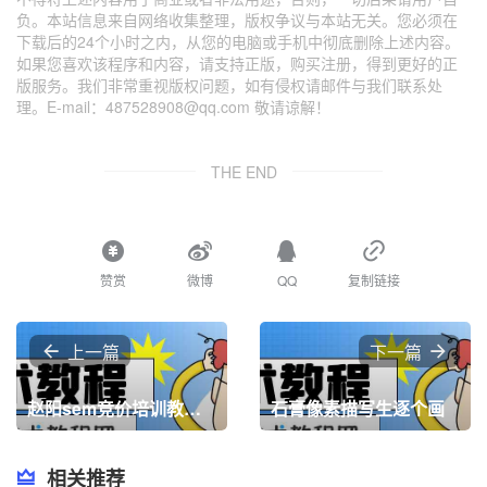
负。本站信息来自网络收集整理，版权争议与本站无关。您必须在
下载后的24个小时之内，从您的电脑或手机中彻底删除上述内容。
如果您喜欢该程序和内容，请支持正版，购买注册，得到更好的正
版服务。我们非常重视版权问题，如有侵权请邮件与我们联系处
理。E-mail：487528908@qq.com 敬请谅解！
THE END
赞赏
微博
QQ
复制链接
上一篇
下一篇
赵阳sem竞价培训教程课程
石膏像素描写生逐个画
相关推荐