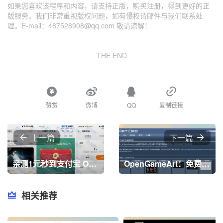
如果您喜欢该程序和内容，请支持正版，购买注册，得到更好的正
版服务。我们非常重视版权问题，如有侵权请邮件与我们联系处
理。E-mail：487528908@qq.com 敬请谅解！
THE END
赞赏
微博
QQ
复制链接
上一篇
下一篇
亲测1元秒到支付宝 OPPO旗下手机游戏中心参与
OpenGameArt：免费开源的游戏资源共享平台，汇集了全球开发者上传的丰富 2D/3D 素材、音效和音乐，助力游戏创作
相关推荐