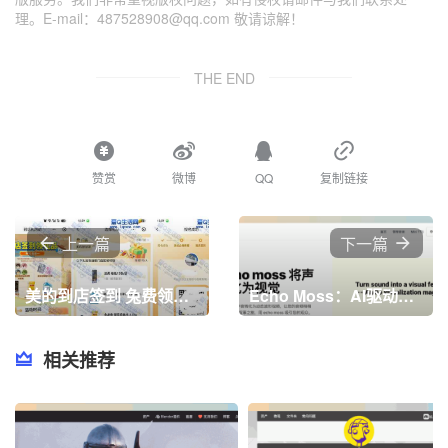
理。E-mail：487528908@qq.com 敬请谅解！
THE END
赞赏
微博
QQ
复制链接
上一篇
下一篇
美的到店签到 兔费领洁柔/蓝月亮/金龙鱼等实物
Echo Moss：AI驱动的音频到视觉转换工具，能够快速将音频文件转化为个性化的波形视频，支持自定义颜色和样式
相关推荐