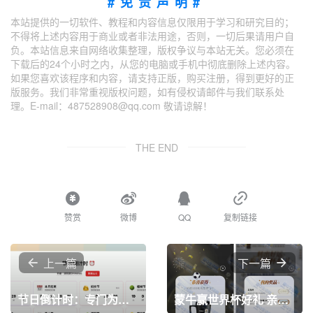
#免责声明#
本站提供的一切软件、教程和内容信息仅限用于学习和研究目的；
不得将上述内容用于商业或者非法用途，否则，一切后果请用户自
负。本站信息来自网络收集整理，版权争议与本站无关。您必须在
下载后的24个小时之内，从您的电脑或手机中彻底删除上述内容。
如果您喜欢该程序和内容，请支持正版，购买注册，得到更好的正
版服务。我们非常重视版权问题，如有侵权请邮件与我们联系处
理。E-mail：487528908@qq.com 敬请谅解！
THE END
赞赏
微博
QQ
复制链接
上一篇
下一篇
节日倒计时：专门为中国用户设计的节日倒计时工具，每个节日都有准确的倒计时显示，涵盖了所有重要的中国传统节日
蒙牛赢世界杯好礼 亲测中马克杯一个