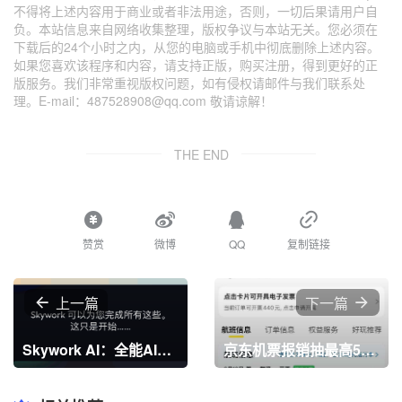
不得将上述内容用于商业或者非法用途，否则，一切后果请用户自
负。本站信息来自网络收集整理，版权争议与本站无关。您必须在
下载后的24个小时之内，从您的电脑或手机中彻底删除上述内容。
如果您喜欢该程序和内容，请支持正版，购买注册，得到更好的正
版服务。我们非常重视版权问题，如有侵权请邮件与我们联系处
理。E-mail：487528908@qq.com 敬请谅解！
THE END
赞赏
微博
QQ
复制链接
上一篇
下一篇
Skywork AI：全能AI工作代理工具，只需一句话，就能生成各种文档、表格、PPT，甚至网站和播客，效率提升十倍！
京东机票报销抽最高540元现金 亲测2.18元秒到