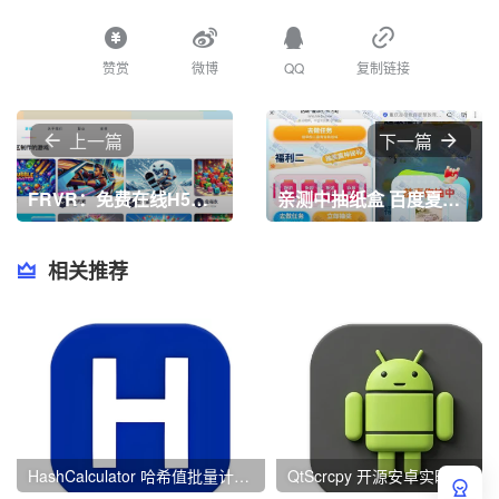
赞赏
微博
QQ
复制链接
上一篇
下一篇
FRVR：免费在线H5小游戏老牌平台，提供丰富的游戏选择，支持PC和移动端访问，享受轻松娱乐的乐趣
亲测中抽纸盒 百度夏季打卡抽实物
相关推荐
HashCalculator 哈希值批量计算/校验 v7.0.0 绿色版
QtScr