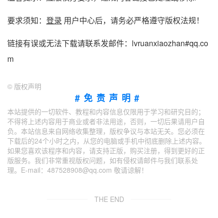
要求须知：
登录
用户中心后，请务必严格遵守版权法规！
链接有误或无法下载请联系发邮件：lvruanxiaozhan#qq.co
m
©
版权声明
#免责声明#
本站提供的一切软件、教程和内容信息仅限用于学习和研究目的；
不得将上述内容用于商业或者非法用途，否则，一切后果请用户自
负。本站信息来自网络收集整理，版权争议与本站无关。您必须在
下载后的24个小时之内，从您的电脑或手机中彻底删除上述内容。
如果您喜欢该程序和内容，请支持正版，购买注册，得到更好的正
版服务。我们非常重视版权问题，如有侵权请邮件与我们联系处
理。E-mail：487528908@qq.com 敬请谅解！
THE END