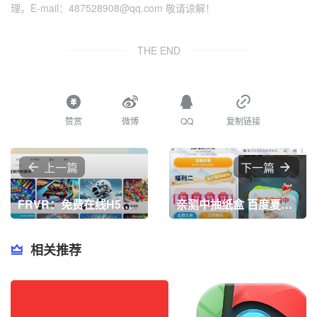
理。E-mail：487528908@qq.com 敬请谅解！
THE END
赞赏
微博
QQ
复制链接
上一篇
下一篇
FRVR：免费在线H5小游戏老牌平台，提供丰富的游戏选择，支持PC和移动端访问，享受轻松娱乐的乐趣
亲测中抽纸盒 百度夏季打卡抽实物
相关推荐