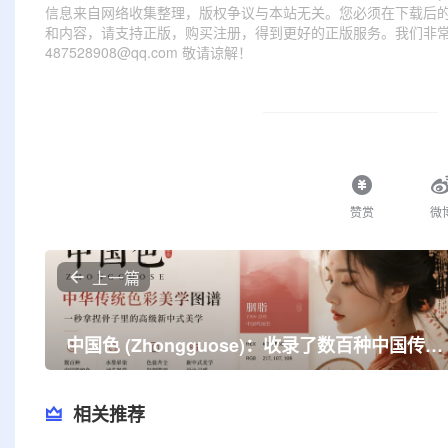
信息来自网络收集整理，版权争议与本站无关。您必须在下载后的
和内容，请支持正版，购买注册，得到更好的正版服务。我们非常重
487528908@qq.com 敬请谅解！
赞赏
微
上一篇
中国色 (Zhongguose)：收录了数百种中国传统色彩，让你的设计瞬间高级！
相关推荐