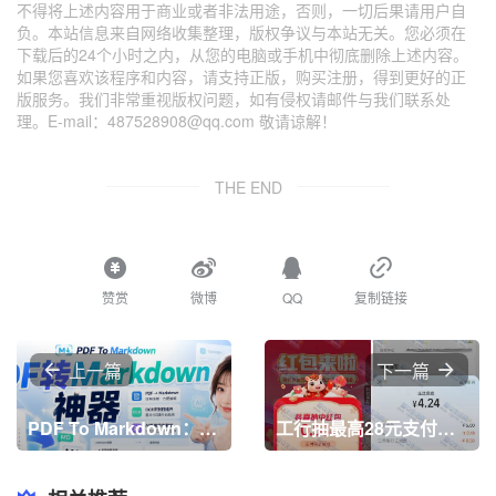
不得将上述内容用于商业或者非法用途，否则，一切后果请用户自
负。本站信息来自网络收集整理，版权争议与本站无关。您必须在
下载后的24个小时之内，从您的电脑或手机中彻底删除上述内容。
如果您喜欢该程序和内容，请支持正版，购买注册，得到更好的正
版服务。我们非常重视版权问题，如有侵权请邮件与我们联系处
理。E-mail：487528908@qq.com 敬请谅解！
THE END
赞赏
微博
QQ
复制链接
上一篇
下一篇
PDF To Markdown：免费在线转换MD转换工具，能将各类PDF文档转换为Markdown文本
工行抽最高28元支付宝立减金 亲测0.58元秒到