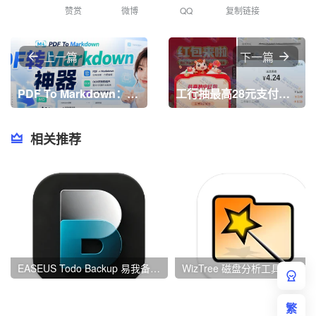
赞赏
微博
QQ
复制链接
上一篇
下一篇
PDF To Markdown：免费在线转换MD转换工具，能将各类PDF文档转换为Markdown文本
工行抽最高28元支付宝立减金 亲测0.58元秒到
相关推荐
EASEUS Todo Backup 易我备份专家 v16.3.1 Build 20260721
WizTree 磁盘分析
繁