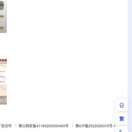
易方达基金加自选活动领奖 亲测0.6元秒到
亲测1.88元支付宝立减金 华夏银行添加企微抽奖
繁
广告合作
豫公网安备41160202000493号
豫ICP备2022026315号-1