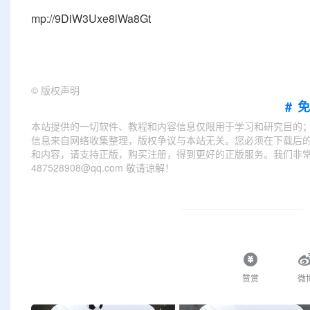
mp://9DiW3Uxe8lWa8Gt
©
版权声明
#
本站提供的一切软件、教程和内容信息仅限用于学习和研究目的
信息来自网络收集整理，版权争议与本站无关。您必须在下载后的
和内容，请支持正版，购买注册，得到更好的正版服务。我们非常重
487528908@qq.com 敬请谅解！
赞赏
微