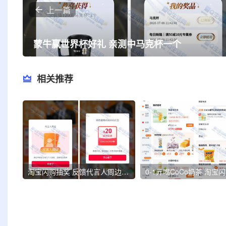
上一篇
蒙牛赢世界杯好礼 亲测中马克杯一个
相关推荐
淘宝闪购抽奖 反馈代言人周边+20元茶百道红包