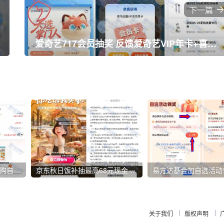
下一篇
爱奇艺717会员抽奖 反馈爱奇艺VIP年卡+喜马拉雅VIP
0-1亓喝CoCo奶茶 淘宝闪购自取即可
京东秋日饭补抽最高68元现金 亲测6.66元秒到
关于我们
版权声明