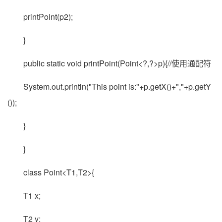
printPoint(p2);
}
public static void printPoint(Point<?,?>p){//使用通配符
System.out.println("This point is:"+p.getX()+","+p.getY
());
}
}
class Point<T1,T2>{
T1 x;
T2 y;