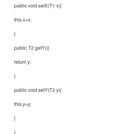
public void setX(T1 x){
this.x=x;
}
public T2 getY(){
return y;
}
public void setY(T2 y){
this.y=y;
}
}