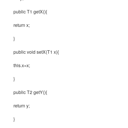
public T1 getX(){
return x;
}
public void setX(T1 x){
this.x=x;
}
public T2 getY(){
return y;
}