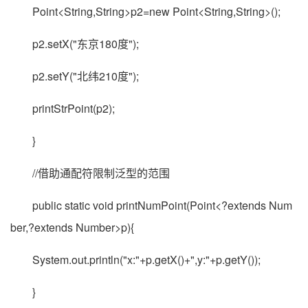
Point<String,String>p2=new Point<String,String>();
p2.setX("东京180度");
p2.setY("北纬210度");
printStrPoint(p2);
}
//借助通配符限制泛型的范围
public static void printNumPoint(Point<?extends Num
ber,?extends Number>p){
System.out.println("x:"+p.getX()+",y:"+p.getY());
}