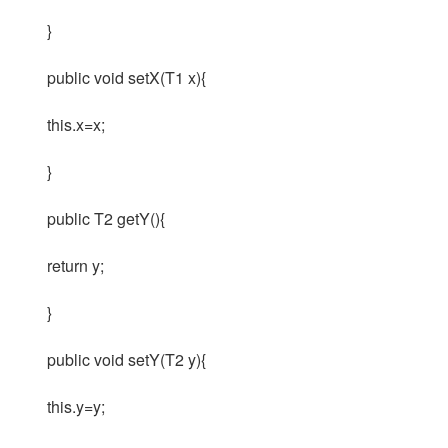
}
public void setX(T1 x){
this.x=x;
}
public T2 getY(){
return y;
}
public void setY(T2 y){
this.y=y;