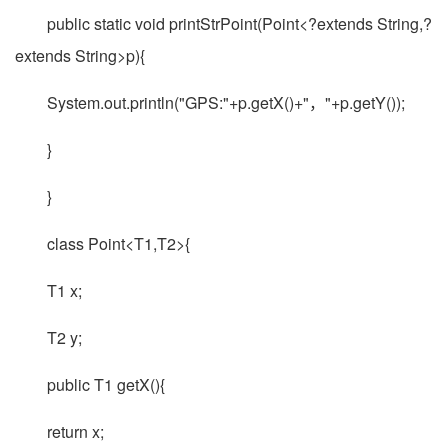
public static void printStrPoint(Point<?extends String,?
extends String>p){
System.out.println("GPS:"+p.getX()+"，"+p.getY());
}
}
class Point<T1,T2>{
T1 x;
T2 y;
public T1 getX(){
return x;