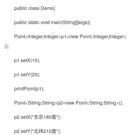
public class Demo{
public static void main(String[]args){
Point<Integer,Integer>p1=new Point<Integer,Integer>
();
p1.setX(10);
p1.setY(20);
printPoint(p1);
Point<String,String>p2=new Point<String,String>();
p2.setX("东京180度");
p2.setY("北纬210度");