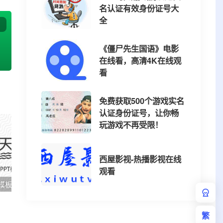
名认证有效身份证号大
全
《僵尸先生国语》电影
在线看，高清4K在线观
看
免费获取500个游戏实名
认证身份证号，让你畅
玩游戏不再受限！
西屋影视-热播影视在线
观看
模板
简约大气灰色工作汇报PPT模板
简约绿色多功能通用
繁