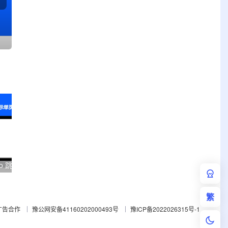
简洁美观的外部链接 Go 跳转提示单页面源码
超炫网页跳转页面可设置404页面
繁
广告合作
豫公网安备41160202000493号
豫ICP备2022026315号-1