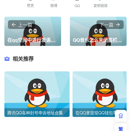
赞赏
微博
QQ
复制链接
上一篇
下一篇
在qq空间中进行发语音的详细操作
QQ音乐怎么关闭底栏直播功能?QQ音乐隐藏底部直播教程
相关推荐
腾讯QQ各种封号申诉地址合集
在QQ里提现Q
繁