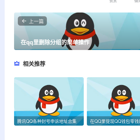
赞赏
微
上一篇
在qq里删除分组的简单操作
相关推荐
腾讯QQ各种封号申诉地址合集