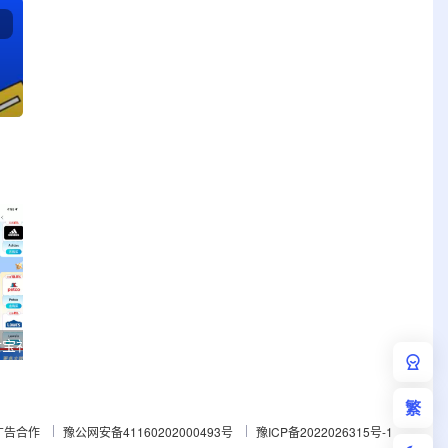
App Store 美区 ID 支付宝礼品卡充值详细教程！
苹果cms怎么修改视频分类
苹果cms浏览记录
繁
广告合作
豫公网安备41160202000493号
豫ICP备2022026315号-1