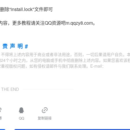
“install.lock"文件即可
更多教程请关注QQ资源吧m.qqzy8.com。
免责声明#
；不得将上述内容用于商业或者非法用途，否则，一切后果请用户自负。
24个小时之内，从您的电脑或手机中彻底删除上述内容。如果您喜欢该
视版权问题，如有侵权请邮件与我们联系处理。E-mail：
THE END
博
QQ
复制链接