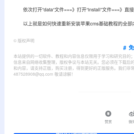
依次打开”data“文件===》打开“install”文件===》直接删除
以上就是如何快速重新安装苹果cms基础教程的全部内容，
©
版权声明
#
本站提供的一切软件、教程和内容信息仅限用于学习和研究目的
信息来自网络收集整理，版权争议与本站无关。您必须在下载后的
和内容，请支持正版，购买注册，得到更好的正版服务。我们非常重
487528908@qq.com 敬请谅解！
赞赏
微