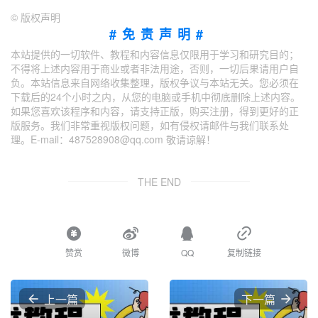
©
版权声明
#免责声明#
本站提供的一切软件、教程和内容信息仅限用于学习和研究目的；
不得将上述内容用于商业或者非法用途，否则，一切后果请用户自
负。本站信息来自网络收集整理，版权争议与本站无关。您必须在
下载后的24个小时之内，从您的电脑或手机中彻底删除上述内容。
如果您喜欢该程序和内容，请支持正版，购买注册，得到更好的正
版服务。我们非常重视版权问题，如有侵权请邮件与我们联系处
理。E-mail：487528908@qq.com 敬请谅解！
THE END
赞赏
微博
QQ
复制链接
上一篇
下一篇