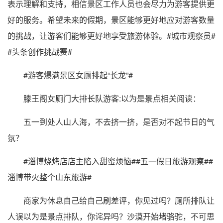
表示理解和支持，相信景区工作人员也会尽力为游客提供更
好的服务。希望未来的假期，景区能够更好地应对游客数量
的挑战，让游客们能够更好地享受旅游体验。#城市观察员#
#头条创作挑战赛#
#游客爆满景区女厕排起“长龙”#
滕王阁女厕门大排长队游客:以为是景点相关阅读：
五一到处人山人海，不去挤一挤，是否对不起节日的气
氛？
#淄博烧烤店店主陷入甜蜜烦恼##五一假日旅游观察##
淄博带火整个山东旅游#
商家为休息自己给自己刷差评，你见过吗？厕所排队让
人误以为是景点排队，你诧异吗？沙漠开始堵骆驼，不可思