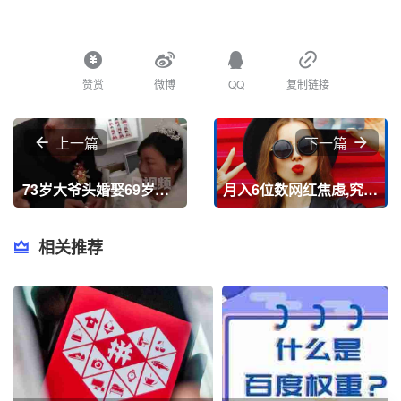
赞赏
微博
QQ
复制链接
上一篇
下一篇
73岁大爷头婚娶69岁大妈,究竟是怎么一回事?
月入6位数网红焦虑,究竟是怎么一回事?
相关推荐