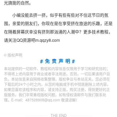
光旖旎的自然。
小编没能去挤一挤，似乎有些有些对不住这节日的氛
围，亲爱的朋友们，你现在是在享受挤在旅途的乐趣，还是
在隔着屏幕庆幸没有挤到那汹涌的人潮中？更多技术教程，
请关注QQ资源吧m.qqzy8.com
©
版权声明
#免责声明#
本站提供的一切软件、教程和内容信息仅限用于学习和研究目的；
不得将上述内容用于商业或者非法用途，否则，一切后果请用户自
负。本站信息来自网络收集整理，版权争议与本站无关。您必须在
下载后的24个小时之内，从您的电脑或手机中彻底删除上述内容。
如果您喜欢该程序和内容，请支持正版，购买注册，得到更好的正
版服务。我们非常重视版权问题，如有侵权请邮件与我们联系处
理。E-mail：487528908@qq.com 敬请谅解！
THE END