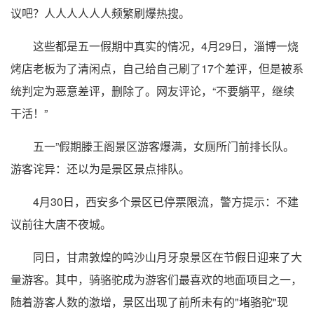
议吧？人人人人人人频繁刷爆热搜。
这些都是五一假期中真实的情况，4月29日，淄博一烧
烤店老板为了清闲点，自己给自己刷了17个差评，但是被系
统判定为恶意差评，删除了。网友评论，“不要躺平，继续
干活！”
五一”假期滕王阁景区游客爆满，女厕所门前排长队。
游客诧异：还以为是景区景点排队。
4月30日，西安多个景区已停票限流，警方提示：不建
议前往大唐不夜城。
同日，甘肃敦煌的鸣沙山月牙泉景区在节假日迎来了大
量游客。其中，骑骆驼成为游客们最喜欢的地面项目之一，
随着游客人数的激增，景区出现了前所未有的"堵骆驼"现