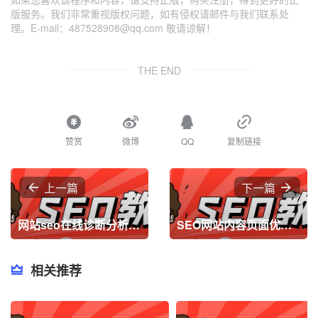
版服务。我们非常重视版权问题，如有侵权请邮件与我们联系处
理。E-mail：487528908@qq.com 敬请谅解！
THE END
赞赏
微博
QQ
复制链接
上一篇
下一篇
网站seo在线诊断分析(seo成功案例分析)
SEO网站内容页面优化,SEO图像优化方法
相关推荐