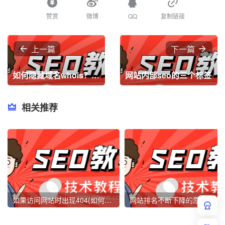
赞赏
微博
QQ
复制链接
上一篇
下一篇
如何隐藏域名whois？whois是什么意思,域名whois信息隐藏步骤
网站内部seo的三个标签
相关推荐
如果访问网站时出现404(如何解决404错误页面)
网站排名不断