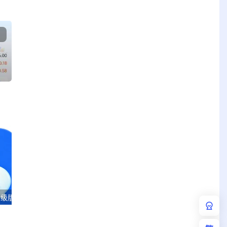
高级版
瓜子音乐 v1.1.3 清爽版
Kitsune Mask 狐狸