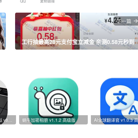
博
QQ
复制链接
下一篇
工行抽最高28元支付宝立减金 亲测0.58元秒到
Real Pads 真实敲击垫模拟 v8.35.22 高级版
蜗牛加密相册 v1.1.2 高级版
AI全球翻译官 v1.0.3 