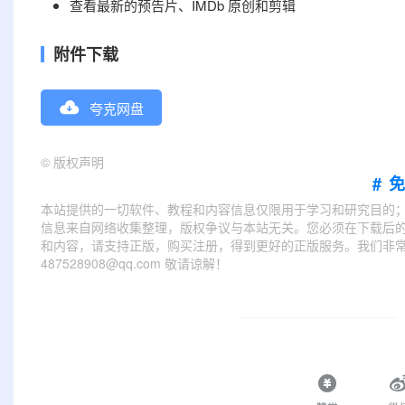
查看最新的预告片、IMDb 原创和剪辑
附件下载
夸克网盘
©
版权声明
#
本站提供的一切软件、教程和内容信息仅限用于学习和研究目的
信息来自网络收集整理，版权争议与本站无关。您必须在下载后的
和内容，请支持正版，购买注册，得到更好的正版服务。我们非常重
487528908@qq.com 敬请谅解！