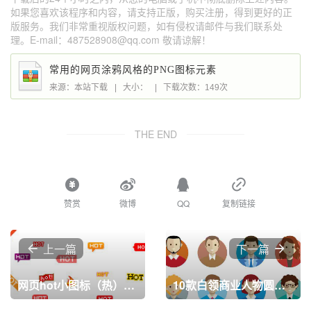
如果您喜欢该程序和内容，请支持正版，购买注册，得到更好的正
版服务。我们非常重视版权问题，如有侵权请邮件与我们联系处
理。E-mail：487528908@qq.com 敬请谅解！
常用的网页涂鸦风格的PNG图标元素
来源：本站下载
|
大小：
|
下载次数：149次
THE END
赞赏
微博
QQ
复制链接
上一篇
下一篇
网页hot小图标（热）设计素材
10款白领商业人物圆形头像PNG图标