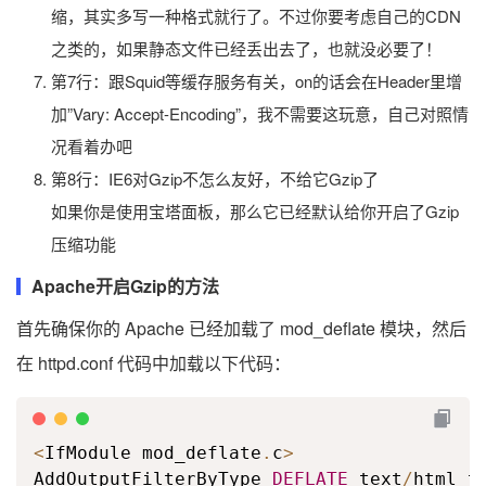
缩，其实多写一种格式就行了。不过你要考虑自己的CDN
之类的，如果静态文件已经丢出去了，也就没必要了！
第7行：跟Squid等缓存服务有关，on的话会在Header里增
加”Vary: Accept-Encoding”，我不需要这玩意，自己对照情
况看着办吧
第8行：IE6对Gzip不怎么友好，不给它Gzip了
如果你是使用宝塔面板，那么它已经默认给你开启了Gzip
压缩功能
Apache开启Gzip的方法
首先确保你的 Apache 已经加载了 mod_deflate 模块，然后
在 httpd.conf 代码中加载以下代码：
<
IfModule mod_deflate
.
c
>
AddOutputFilterByType 
DEFLATE
 text
/
html t