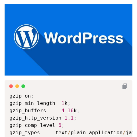
gzip on
;
gzip_min_length  
1
k
;
gzip_buffers     
4
16
k
;
gzip_http_version 
1.1
;
gzip_comp_level 
6
;
gzip_types     text
/
plain application
/
jav