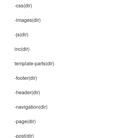
-css(dir)
-images(dir)
-js(dir)
inc(dir)
template-parts(dir)
-footer(dir)
-header(dir)
-navigation(dir)
-page(dir)
-post(dir)