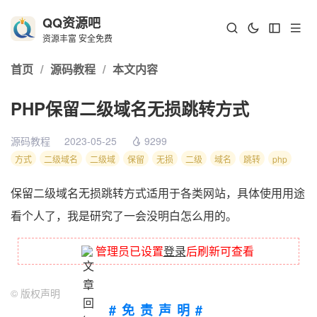
QQ资源吧
资源丰富 安全免费
首页
/
源码教程
/
本文内容
PHP保留二级域名无损跳转方式
源码教程
2023-05-25
9299
方式
二级域名
二级域
保留
无损
二级
域名
跳转
php
保留二级域名无损跳转方式适用于各类网站，具体使用用途
看个人了，我是研究了一会没明白怎么用的。
管理员已设置
登录
后刷新可查看
©
版权声明
#免责声明#