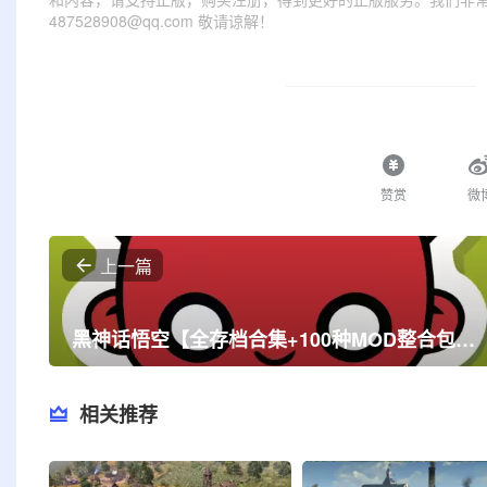
487528908@qq.com 敬请谅解！
赞赏
微
上一篇
黑神话悟空【全存档合集+100种MOD整合包】解锁全成就+全道具+全装备+全技能【真大圣开局存档】V12.109
相关推荐