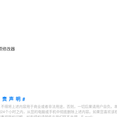
多项修改器
免责声明#
；不得将上述内容用于商业或者非法用途，否则，一切后果请用户自负。
24个小时之内，从您的电脑或手机中彻底删除上述内容。如果您喜欢该
视版权问题，如有侵权请邮件与我们联系处理。E-mail：