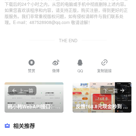
下载后的24个小时之内，从您的电脑或手机中彻底删除上述内容。
如果您喜欢该程序和内容，请支持正版，购买注册，得到更好的正
版服务。我们非常重视版权问题，如有侵权请邮件与我们联系处
理。E-mail：487528908@qq.com 敬请谅解！
THE END
赞赏
微博
QQ
复制链接
上一篇
下一篇
韩小韩WebAPI接口：提供免费的、多样化的数据接口，如随机歌曲、热榜新闻和随机图片，简单易用
反馈168.8元现金秒到 平安证券学知识领红包
相关推荐