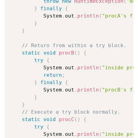
throw
new
RuntimeException
(
"de
}
finally
{
           System
.
out
.
println
(
"procA's fi
}
}
// Return from within a try block.
static
void
procB
(
)
{
try
{
           System
.
out
.
println
(
"inside pro
return
;
}
finally
{
           System
.
out
.
println
(
"procB's fi
}
}
// Execute a try block normally.
static
void
procC
(
)
{
try
{
           System
.
out
.
println
(
"inside pro