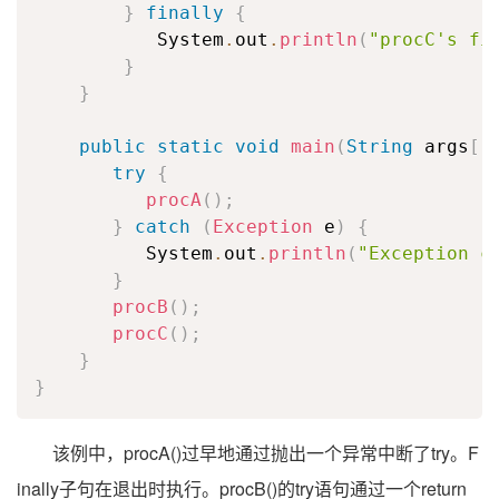
}
finally
{
           System
.
out
.
println
(
"procC's fi
}
}
public
static
void
main
(
String
 args
[
]
try
{
procA
(
)
;
}
catch
(
Exception
 e
)
{
          System
.
out
.
println
(
"Exception c
}
procB
(
)
;
procC
(
)
;
}
}
该例中，procA()过早地通过抛出一个异常中断了try。F
inally子句在退出时执行。procB()的try语句通过一个return