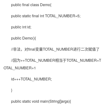
public final class Demo{
public static final int TOTAL_NUMBER=5;
public int id;
public Demo(){
//非法，对final变量TOTAL_NUMBER进行二次赋值了
//因为++TOTAL_NUMBER相当于TOTAL_NUMBER=T
OTAL_NUMBER+1
id=++TOTAL_NUMBER;
}
public static void main(String[]args){