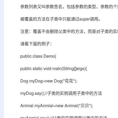
参数列表又叫参数签名，包括参数的类型、参数的个数
被覆盖的方法在子类中只能通过super调用。
注意：覆盖不会删除父类中的方法，而是对子类的实
请看下面的例子：
public class Demo{
public static void main(String[]args){
Dog myDog=new Dog("花花");
myDog.say();//子类的实例调用子类中的方法
Animal myAnmial=new Animal("贝贝");
myAnmial.say();//父类的实例调用父类中的方法