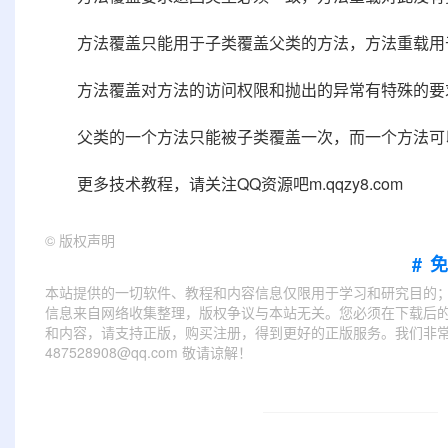
方法覆盖只能用于子类覆盖父类的方法，方法重载用于
方法覆盖对方法的访问权限和抛出的异常有特殊的要求
父类的一个方法只能被子类覆盖一次，而一个方法可
更多技术教程，请关注QQ资源吧m.qqzy8.com
©
版权声明
#
本站提供的一切软件、教程和内容信息仅限用于学习和研究目的
信息来自网络收集整理，版权争议与本站无关。您必须在下载后的
和内容，请支持正版，购买注册，得到更好的正版服务。我们非常重
487528908@qq.com 敬请谅解！