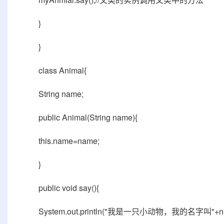
}
}
class Animal{
String name;
public Animal(String name){
this.name=name;
}
public void say(){
System.out.println("我是一只小动物，我的名字叫"+