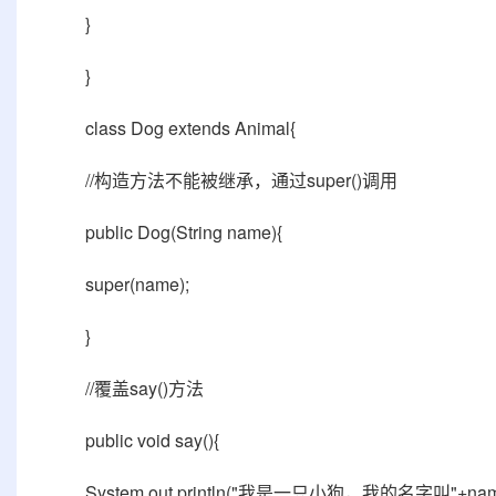
}
}
class Dog extends Animal{
//构造方法不能被继承，通过super()调用
public Dog(String name){
super(name);
}
//覆盖say()方法
public void say(){
System.out.println("我是一只小狗，我的名字叫"+n