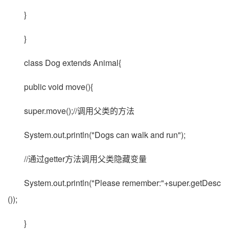
}
}
class Dog extends Animal{
public void move(){
super.move();//调用父类的方法
System.out.println("Dogs can walk and run");
//通过getter方法调用父类隐藏变量
System.out.println("Please remember:"+super.getDesc
());
}