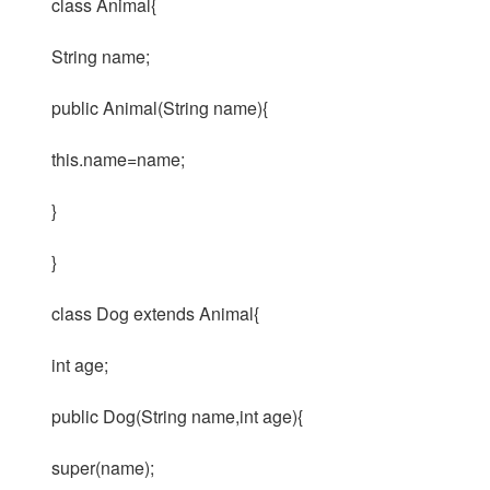
class Animal{
String name;
public Animal(String name){
this.name=name;
}
}
class Dog extends Animal{
int age;
public Dog(String name,int age){
super(name);