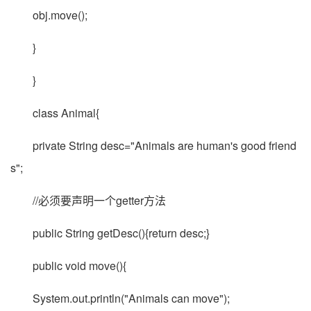
obj.move();
}
}
class Animal{
private String desc="Animals are human's good friend
s";
//必须要声明一个getter方法
public String getDesc(){return desc;}
public void move(){
System.out.println("Animals can move");