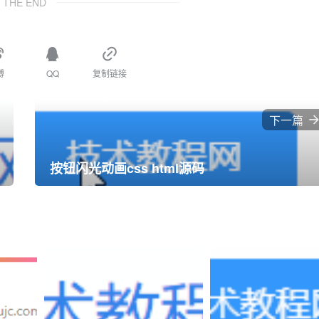
THE END
博
QQ
复制链接
下一篇
按钮闪光动画css html源码