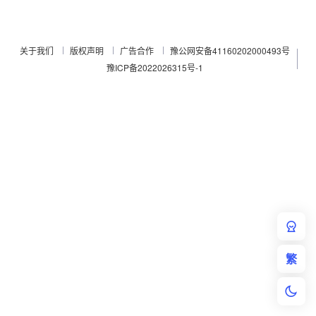
关于我们
版权声明
广告合作
豫公网安备41160202000493号
豫ICP备2022026315号-1
繁