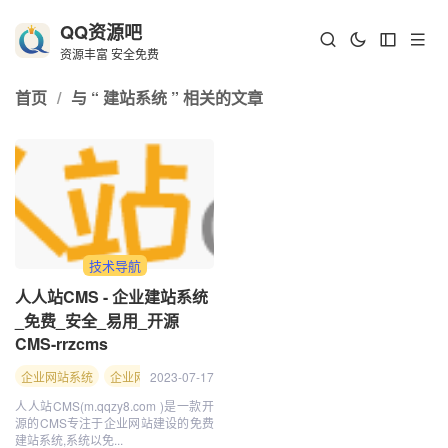
QQ资源吧
资源丰富 安全免费
首页
/
与 “ 建站系统 ” 相关的文章
技术导航
人人站CMS - 企业建站系统
_免费_安全_易用_开源
CMS-rrzcms
企业网站系统
企业网站管理系统
2023-07-17
企业建站
企业网站模板
人人站建站
人人站CMS(m.qqzy8.com )是一款开
源的CMS专注于企业网站建设的免费
建站系统,系统以免...