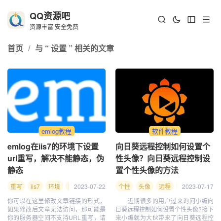
QQ资源吧
资源丰富 安全免费
首页
/
与 “ 设置 ” 相关的文章
emlog教程
软件教程
emlog在iis7的环境下设置
向日葵远程控制如何设置个
url重写，解决不能静态，伪
性头像？向日葵远程控制设
静态
置个性头像的方法
重写
iis7
环境
iis
2023-07-22
伪静态
解决
个性
静态
头像
emlog
远程
设置
向日
2023-07-17
程控
你可以在这里修改文章链接的形式，
近期很多的用户过来询问小编向
如果修改后文章无法访问，那可能是
日葵远程控制如何设置个性头像?接下
你的服务器空间不支持URL重写，请
来小编就为大伙带来了向日葵远程控