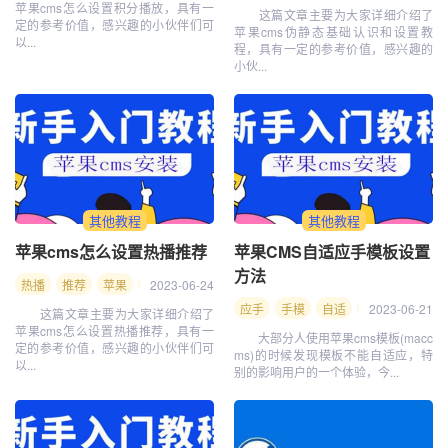
苹果cms怎么设置积分播放，具有一
这篇文章主要为大家详细介绍了
定的参考价值，感兴趣的小伙伴们可
苹果cms伪静态基础认识和设置教
以...
程，具有一定的参考价值，感兴趣的
小伙...
其他教程
其他教程
苹果cms怎么设置热播推荐
苹果CMS自适应手模板设置
方法
热播
推荐
苹果
cms
2023-06-24
设置
怎么
应手
手模
自适
自适应
2023-06-21
适应
这篇文章主要为大家详细介绍了
苹果cms怎么设置热播推荐，具有一
大部分人使用苹果cms模板(macc
定的参考价值，感兴趣的小伙伴们可
ms)的时候发现模板不能自适应，特
以...
别的影响用户的一个体验，今...