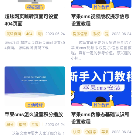
模板源码
其他教程
超炫网页跳转页面可设置
苹果cms视频版权提示信息
404页面
设置教程
跳转页面
404
跳转
2023-06-24
页面
网页
提示信息
设置
版权
提示
2023-06-24
信息
视
源码介绍 超炫网页跳转页面可设置40
这篇文章主要为大家详细介绍了
4页面。 源码截图 源码下载
苹果cms视频版权提示信息设置教
程，具有一定的参考价值，感兴趣的
小伙...
其他教程
其他教程
苹果cms怎么设置积分播放
苹果cms伪静态基础认识和
设置教程
积分
播放
苹果
cms
2023-06-24
设置
怎么
认识
伪静态
苹果
2023-06-24
静态
基础
这篇文章主要为大家详细介绍了