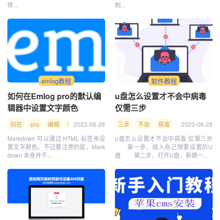
修...
制...
emlog教程
软件教程
如何在Emlog pro的默认编
u盘怎么设置才不会中病毒
辑器中设置文字颜色
仅需三步
何在
pro
编辑
编辑器
2023-06-28
颜色
emlog
三步
不会
默认
病毒
文字
仅需
设置
2023-06-28
中病
如何
Markdown 可以通过 HTML 标签来设
u盘怎么设置才不会中病毒 仅需三步
置文字颜色。不过要注意的是，Mark
第一步、插入自己想要设置的U
down 本身并不...
盘 第二步、打开U盘，新建一...