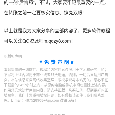
的一剂“后悔药”，不过，大家要牢记最重要的一点，
在转账之前一定要核实信息、擦亮双眼!
以上就是我为大家分享的全部内容了，更多软件教程
可以关注
QQ资源吧
m.qqzy8.com
！
©
版权声明
#免责声明#
本站提供的一切软件、教程和内容信息仅限用于学习和研究目的；
不得将上述内容用于商业或者非法用途，否则，一切后果请用户自
负。本站信息来自网络收集整理，版权争议与本站无关。您必须在
下载后的24个小时之内，从您的电脑或手机中彻底删除上述内容。
如果您喜欢该程序和内容，请支持正版，购买注册，得到更好的正
版服务。我们非常重视版权问题，如有侵权请邮件与我们联系处
理。E-mail：487528908@qq.com 敬请谅解！