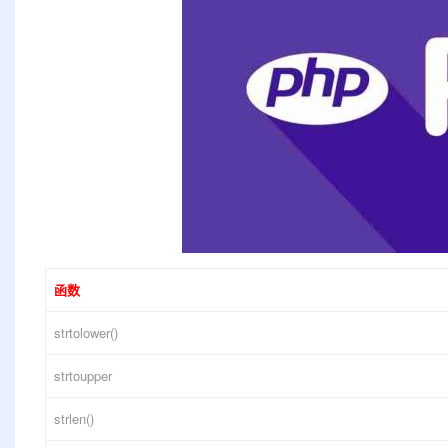
函数
strtolower()
strtoupper
strlen()