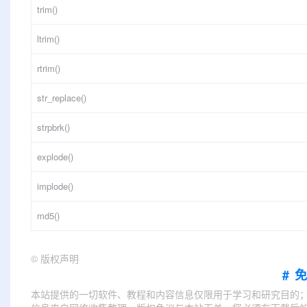
trim()
ltrim()
rtrim()
str_replace()
strpbrk()
explode()
implode()
md5()
©
版权声明
#
本站提供的一切软件、教程和内容信息仅限用于学习和研究目的