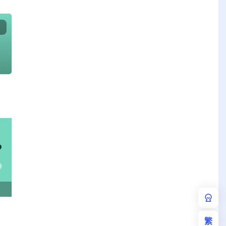
emlog 记住分类插件
emlog相关文章推
繁