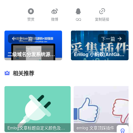
赞赏
微博
QQ
复制链接
上一篇
下一篇
二级域名分发系统源码+加强版
Emlog 小蚂蚁(AntGather)资源采集插件
相关推荐
Emlog文章标题自定义颜色及加粗插件最新版
emlog 文章顶踩插件