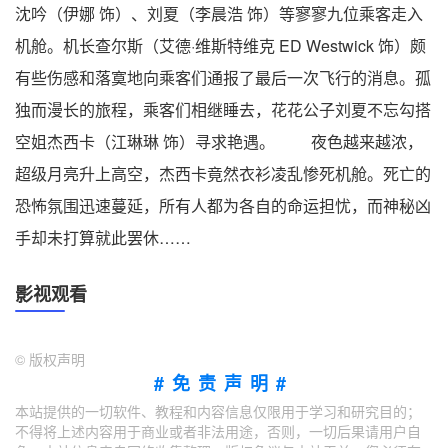
沈吟（伊娜 饰）、刘夏（李晨浩 饰）等寥寥九位乘客走入
机舱。机长查尔斯（艾德·维斯特维克 ED Westwick 饰）颇
有些伤感和落寞地向乘客们通报了最后一次飞行的消息。孤
独而漫长的旅程，乘客们相继睡去，花花公子刘夏不忘勾搭
空姐杰西卡（江琳琳 饰）寻求艳遇。 夜色越来越浓，
超级月亮升上高空，杰西卡竟然衣衫凌乱惨死机舱。死亡的
恐怖氛围迅速蔓延，所有人都为各自的命运担忧，而神秘凶
手却未打算就此罢休……
影视观看
©
版权声明
#免责声明#
本站提供的一切软件、教程和内容信息仅限用于学习和研究目的；
不得将上述内容用于商业或者非法用途，否则，一切后果请用户自