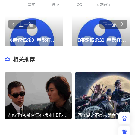
赞赏
微博
QQ
复制链接
上一篇
下一篇
《疾速追杀》电影在线看，高清4K在线观看
《疾速追杀3》电影在线看，高清4K在线观看
相关推荐
古惑仔1-6部合集4K版本HDR-2160P超清资源下载
画江湖之不良人第六季资源（画江湖之
繁