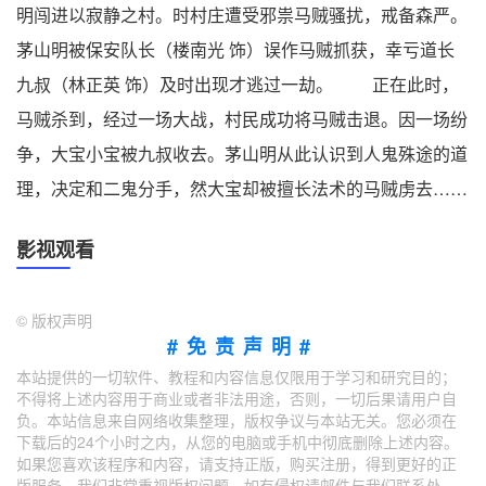
明闯进以寂静之村。时村庄遭受邪祟马贼骚扰，戒备森严。
茅山明被保安队长（楼南光 饰）误作马贼抓获，幸亏道长
九叔（林正英 饰）及时出现才逃过一劫。 正在此时，
马贼杀到，经过一场大战，村民成功将马贼击退。因一场纷
争，大宝小宝被九叔收去。茅山明从此认识到人鬼殊途的道
理，决定和二鬼分手，然大宝却被擅长法术的马贼虏去……
影视观看
©
版权声明
#免责声明#
本站提供的一切软件、教程和内容信息仅限用于学习和研究目的；
不得将上述内容用于商业或者非法用途，否则，一切后果请用户自
负。本站信息来自网络收集整理，版权争议与本站无关。您必须在
下载后的24个小时之内，从您的电脑或手机中彻底删除上述内容。
如果您喜欢该程序和内容，请支持正版，购买注册，得到更好的正
版服务。我们非常重视版权问题，如有侵权请邮件与我们联系处