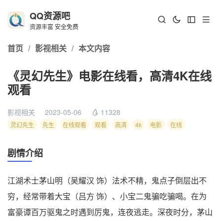
QQ资源吧
资源丰富 安全免费
首页
/
影视相关
/
本文内容
《灵幻先生》电影在线看，高清4K在线
观看
影视相关
2023-05-06
11328
灵幻先生
先生
在线观看
观看
高清
4k
电影
在线
剧情介绍
江湖术士茅山明（吴耀汉 饰）法术不精，鬼点子倒层出不
穷，经常带着大宝（吕方 饰）、小宝二鬼骗吃骗喝。在为
富豪谭百万驱鬼之时遇到厉鬼，连夜逃走。深夜时分，茅山