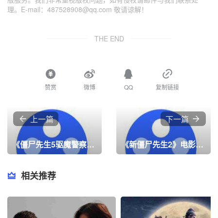
理。E-mail：487528908@qq.com 敬请谅解！
THE END
赞赏
微博
QQ
复制链接
上一篇
下一篇
《僵尸先生5驱魔警察粤语》电影在线看，高清4K在线观看
《新僵尸先生2》电影在线看，高清4K在线观看
相关推荐