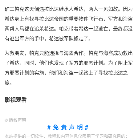
矿工帕克这天偶遇拉比达继承人希达，两人一见如故。因为
希达身上有找寻拉比达帝国的重要物件飞行石，军方和海盗
两帮人马都在追杀希达。帕克带着希达一起逃亡，最终都没
有逃出军方的手中，希达被军队掳走了。
为救朋友，帕克只能选择与海盗合作。帕克与海盗成功救出
了希达，同时，他们也发现了军方的邪恶计划。为了阻止军
方邪恶计划的实施，他们和海盗一起踏上了寻找拉比达之
旅。
影视观看
©
版权声明
#免责声明#
本站提供的一切软件、教程和内容信息仅限用于学习和研究目的；